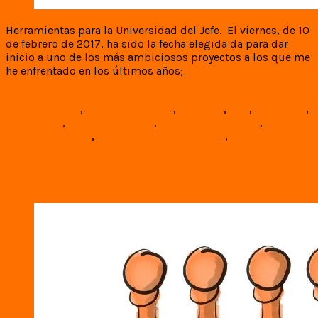
Herramientas para la Universidad del Jefe. El viernes, de 10
de febrero de 2017, ha sido la fecha elegida da para dar
inicio a uno de los más ambiciosos proyectos a los que me
he enfrentado en los últimos años;
elpeoncoronado.com
11/02/2017
25/02/2017
Comunicación
,
emprendimiento
,
empresa
,
Jefe
,
Liderazgo
,
Persuasión
,
Problem Solving
,
Recursos Humanos
,
Strategic
Problem Solving
,
Trabajo Alta Performance
,
Trabajo en Alta
Performance
No hay comentarios
Leer más
LIDERAZGO ENDOGÁMICO