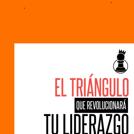
elpeoncoronado.com
28/06/2018
28/06/2018
Jefe
,
Liderazgo
,
Recursos Humanos
No hay comentarios
Leer
más
MOTIVACCIÓN: CÓMO MOTIVAR A
LOS EMPLEADOS