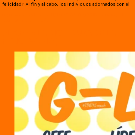
felicidad? Al fin y al cabo, los individuos adornados con el
elpeoncoronado.com
31/12/2018
31/12/2018
Liderazgo
1
comentario
Leer más
EL GEFE: LA DICTADURA DE LA
FELICIDAD (1/4)