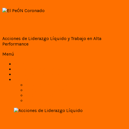
Saltar al contenido
El PeÓN Coronado
Acciones de Liderazgo Líquido y Trabajo en Alta
Performance
Menú
Blog
Píldoras de experiencia
Cómo se interviene?
Sobre mi
El origen y objetivos
Misión y Valores
Testimonios
Contacto
Acciones de Liderazgo Líquido