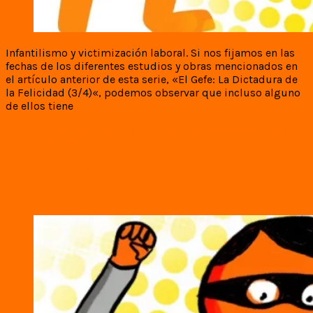
Infantilismo y victimización laboral. Si nos fijamos en las
fechas de los diferentes estudios y obras mencionados en
el artículo anterior de esta serie, «El Gefe: La Dictadura de
la Felicidad (3/4)«, podemos observar que incluso alguno
de ellos tiene
elpeoncoronado.com
31/12/2018
08/01/2019
Liderazgo
1
comentario
Leer más
EL GEFE: LA DICTADURA DE LA
FELICIDAD (3/4)