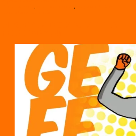
elpeoncoronado.com
07/01/2020
31/01/2020
Comunicación
,
emprendimiento
,
empresa
No hay
comentarios
Leer más
EL GEFE: LA DICTADURA DE LA
FELICIDAD (4/4)