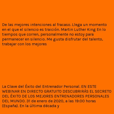
EL HOMICIDIO INVOLUNTARIO DE
TU EMPRESA
De las mejores intenciones al fracaso. Llega un momento
en el que el silencio es traición. Martin Luther King En lo
tiempos que corren, personalmente no estoy para
permanecer en silencio. Me gusta disfrutar del talento,
trabajar con los mejores
elpeoncoronado.com
21/01/2023
21/01/2023
Liderazgo
No
hay comentarios
Leer más
WEBINAR DESARROLLA TU
CARISMA
La Clave del Éxito del Entrenador Personal. EN ESTE
WEBINAR EN DIRECTO GRATUITO DESCUBRIRÁS EL SECRETO
DEL ÉXITO DE LOS MEJORES ENTRENADORES PERSONALES
DEL MUNDO. 31 de enero de 2020, a las 19:00 horas
(España). En la última década y