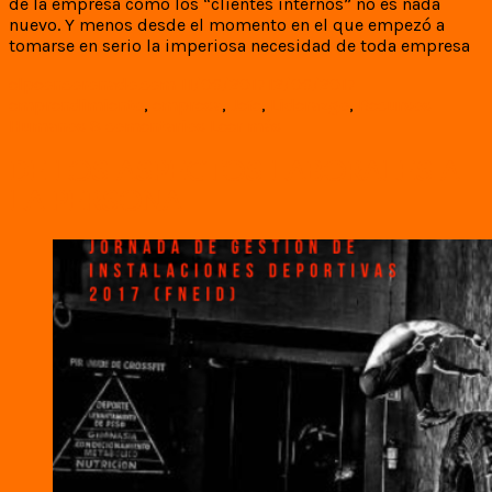
de la empresa como los “clientes internos” no es nada
nuevo. Y menos desde el momento en el que empezó a
tomarse en serio la imperiosa necesidad de toda empresa
elpeoncoronado.com
11/06/2017
12/06/2017
emprendimiento
,
empresa
,
Jefe
,
Liderazgo
,
Recursos
Humanos
8 comentarios
Leer más
DE LOS ASPECTOS LABORALES A
LA PERSONA