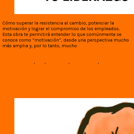
Cómo superar la resistencia al cambio, potenciar la
motivación y lograr el compromiso de los empleados.
Esta obra te permitirá entender lo que comúnmente se
conoce como “motivación”, desde una perspectiva mucho
más amplia y, por lo tanto, mucho
elpeoncoronado.com
29/05/2018
28/06/2018
Comunicación
,
Jefe
,
Liderazgo
,
MotivAcción
,
Recursos
Humanos
No hay comentarios
Leer más
¿SON LOS MILLENNIALS TAN
ESTÚPIDOS COMO PARECEN?