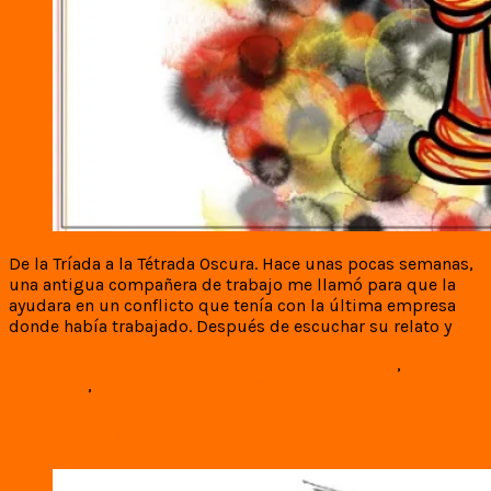
De la Tríada a la Tétrada Oscura. Hace unas pocas semanas,
una antigua compañera de trabajo me llamó para que la
ayudara en un conflicto que tenía con la última empresa
donde había trabajado. Después de escuchar su relato y
elpeoncoronado.com
14/07/2018
30/12/2018
Jefe
,
Liderazgo
,
Recursos Humanos
2 comentarios
Leer más
IGNORANCIA Y AUTOCONFIANZA