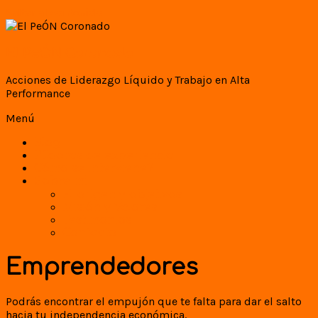
Saltar al contenido
El PeÓN Coronado
Acciones de Liderazgo Líquido y Trabajo en Alta
Performance
Menú
Blog
Píldoras de experiencia
Cómo se interviene?
Sobre mi
El origen y objetivos
Misión y Valores
Testimonios
Contacto
Emprendedores
Podrás encontrar el empujón que te falta para dar el salto
hacia tu independencia económica.