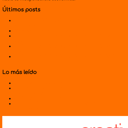
Últimos posts
EL HOMICIDIO INVOLUNTARIO DE TU
EMPRESA
WEBINAR DESARROLLA TU CARISMA
EL GEFE: LA DICTADURA DE LA FELICIDAD
(4/4)
EL GEFE: LA DICTADURA DE LA FELICIDAD
(3/4)
EL GEFE: LA DICTADURA DE LA FELICIDAD
(2/4)
Lo más leído
El origen y objetivos
EL SÍNDROME DE LA ESTUPIDEZ
EMPRESARIAL
AMO LAS CRISIS (III)
MOTIVACCIÓN: CÓMO MOTIVAR A LOS
EMPLEADOS