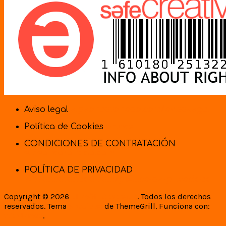
Aviso legal
elpeoncoronado.com/aviso-legal
Política de Cookies
enlace
CONDICIONES DE CONTRATACIÓN
elpeoncoronado.com
POLÍTICA DE PRIVACIDAD
elpeoncoronado.com/politica-de-privacidad
Copyright © 2026
El PeÓN Coronado
. Todos los derechos
reservados. Tema
Spacious
de ThemeGrill. Funciona con:
WordPress
.